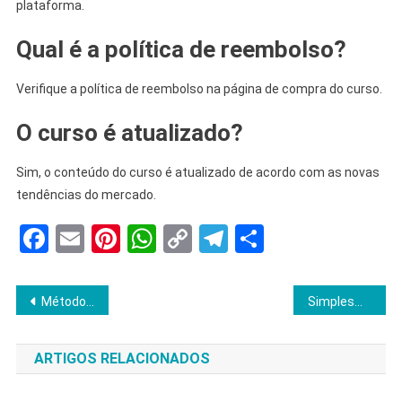
plataforma.
Qual é a política de reembolso?
Verifique a política de reembolso na página de compra do curso.
O curso é atualizado?
Sim, o conteúdo do curso é atualizado de acordo com as novas
tendências do mercado.
Facebook
Email
Pinterest
WhatsApp
Copy
Telegram
Share
Link
Navegação
Método Violão 100: É Confiável? É Bom? Funciona? Vale a Pena?
Simplesmente Amigurumi 4.0: É Bom? Funciona? Vale a Pena? É Confiavel?
de
ARTIGOS RELACIONADOS
Post