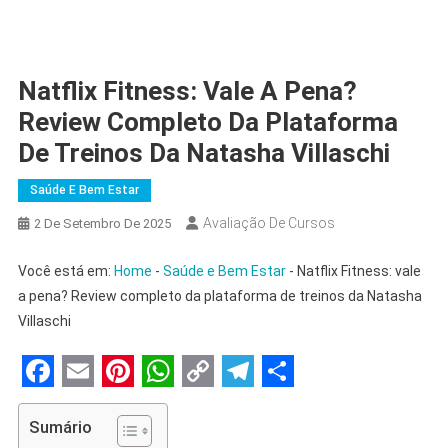
Natflix Fitness: Vale A Pena?
Review Completo Da Plataforma
De Treinos Da Natasha Villaschi
Saúde E Bem Estar
Avaliação De Cursos
2 De Setembro De 2025
Você está em:
Home
-
Saúde e Bem Estar
-
Natflix Fitness: vale
a pena? Review completo da plataforma de treinos da Natasha
Villaschi
Facebook
Email
Pinterest
WhatsApp
Copy
Telegram
Share
Link
Sumário